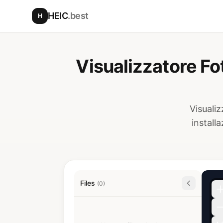
Vai al contenuto principale
HEIC
.best
H
Visualizzatore Fo
Visuali
install
Files
(0)