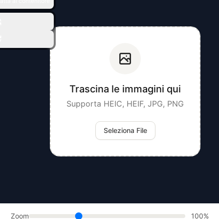
atta al contenitore
Trascina le immagini qui
Supporta HEIC, HEIF, JPG, PNG
Seleziona File
Zoom
100%