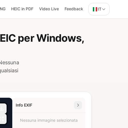
PNG
HEIC in PDF
Video Live
Feedback
IT
 HEIC per Windows,
 Nessuna
ualsiasi
Info EXIF
Nessuna immagine selezionata