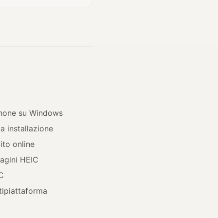
iPhone su Windows
a installazione
ito online
agini HEIC
IC
tipiattaforma