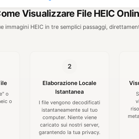
ome Visualizzare File HEIC Onli
tue immagini HEIC in tre semplici passaggi, direttamen
2
ile
Elaborazione Locale
Vis
Istantanea
e" o
S
heic o
v
I file vengono decodificati
ris
istantaneamente sul tuo
meta
computer. Niente viene
caricato sui nostri server,
garantendo la tua privacy.