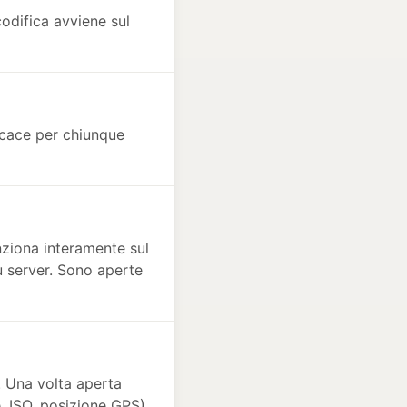
codifica avviene sul
icace per chiunque
nziona interamente sul
u server. Sono aperte
. Una volta aperta
, ISO, posizione GPS)