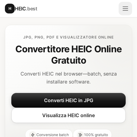
Vai al contenuto principale
HEIC
.best
H
Apri
JPG, PNG, PDF E VISUALIZZATORE ONLINE
Convertitore HEIC Online
Gratuito
Converti HEIC nel browser—batch, senza
installare software.
Converti HEIC in JPG
Visualizza HEIC online
Conversione batch
100% gratuito