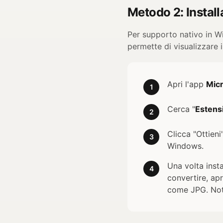
Metodo 2: Install
Per supporto nativo in Wi
permette di visualizzare i
Apri l'app
Micr
1
Cerca "
Estens
2
Clicca "Ottieni
3
Windows.
Una volta insta
4
convertire, apri
come JPG. Nota