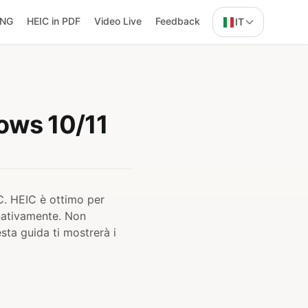
PNG
HEIC in PDF
Video Live
Feedback
IT
ows 10/11
C. HEIC è ottimo per
 nativamente. Non
ta guida ti mostrerà i