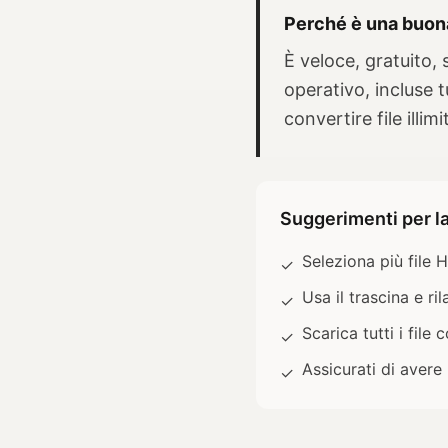
Perché è una buon
È veloce, gratuito, 
operativo, incluse t
convertire file illim
Suggerimenti per l
Seleziona più file
✓
Usa il trascina e r
✓
Scarica tutti i fil
✓
Assicurati di avere
✓