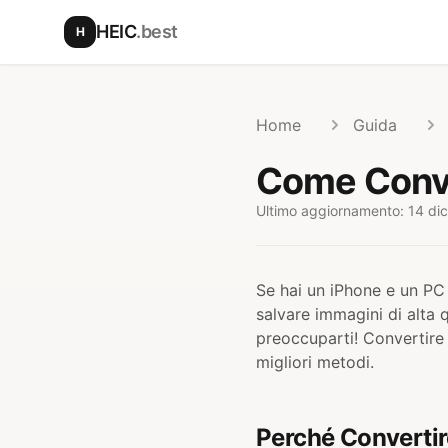
Vai al contenuto principale
HEIC
.best
H
Home
Guida
Come Conve
Ultimo aggiornamento: 14 d
Se hai un iPhone e un PC
salvare immagini di alta
preoccuparti! Convertire
migliori metodi.
Perché Converti