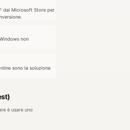
F dal Microsoft Store per
nversione.
, Windows non
nline sono la soluzione
est)
are è usare uno