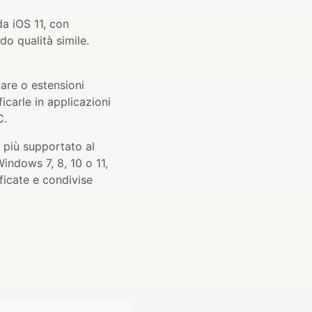
a iOS 11, con
o qualità simile.
are o estensioni
carle in applicazioni
C.
 più supportato al
indows 7, 8, 10 o 11,
ficate e condivise