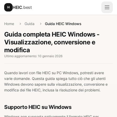
Vai al contenuto principale
HEIC
.best
H
Apri
Home
Guida
Guida HEIC Windows
Guida completa HEIC Windows -
Visualizzazione, conversione e
modifica
Ultimo aggiornamento: 10 gennaio 2026
Quando lavori con file HEIC su PC Windows, potresti avere
varie domande. Questa guida spiega tutto ciò che gli utenti
Windows devono sapere sulla visualizzazione, conversione e
modifica dei file HEIC, inclusa la risoluzione dei problemi.
Supporto HEIC su Windows
Windows non supporta nativamente il formato HEIC per