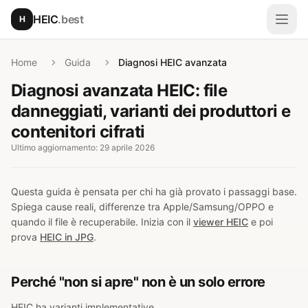
Vai al contenuto principale
HEIC
.best
H
Apri
Home
Guida
Diagnosi HEIC avanzata
Diagnosi avanzata HEIC: file
danneggiati, varianti dei produttori e
contenitori cifrati
Ultimo aggiornamento: 29 aprile 2026
Questa guida è pensata per chi ha già provato i passaggi base.
Spiega cause reali, differenze tra Apple/Samsung/OPPO e
quando il file è recuperabile. Inizia con il
viewer HEIC
e poi
prova
HEIC in JPG
.
Perché "non si apre" non è un solo errore
HEIC ha varianti implementative.