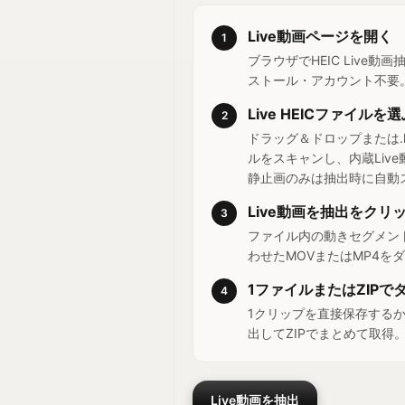
Live動画ページを開く
1
ブラウザでHEIC Live
ストール・アカウント不要
Live HEICファイルを
2
ドラッグ＆ドロップまたは.he
ルをスキャンし、内蔵Liv
静止画のみは抽出時に自動
Live動画を抽出をクリ
3
ファイル内の動きセグメン
わせたMOVまたはMP4を
1ファイルまたはZIPで
4
1クリップを直接保存するか、複
出してZIPでまとめて取得
Live動画を抽出