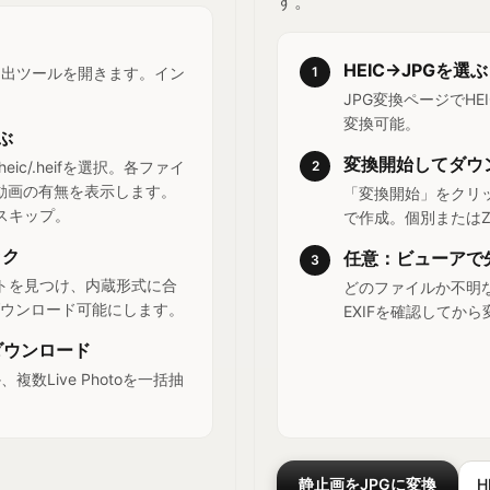
す。
HEIC→JPGを選ぶ
動画抽出ツールを開きます。イン
1
。
JPG変換ページでH
変換可能。
選ぶ
変換開始してダウ
ic/.heifを選択。各ファイ
2
e動画の有無を表示します。
「変換開始」をクリッ
スキップ。
で作成。個別またはZ
ック
任意：ビューアで
3
トを見つけ、内蔵形式に合
どのファイルか不明な
ダウンロード可能にします。
EXIFを確認してから
ダウンロード
数Live Photoを一括抽
。
静止画をJPGに変換