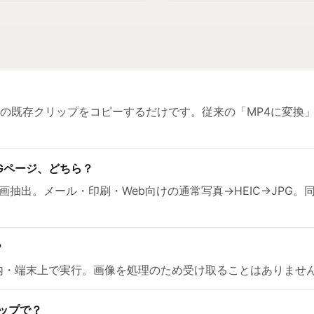
イル内の既存クリップをコピーするだけです。従来の「MP4に変
JPGページ、どちら？
ve動画抽出。メール・印刷・Web向けの通常写真→HEIC→JP
？
内・端末上で実行。画像を処理のため受け取ることはありませ
テップで？