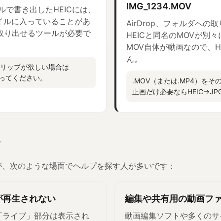
IMG_1234.MOV
ァイルで書き出したHEICには、
ァイルに入っていることがあ
AirDrop、フォルダへ
取り出せるツールが必要で
HEICと同名のMOVが別
MOV自体が動画なので、H
ん。
動画クリップが欲しい場合は
を使ってください。
.MOV（または.MP4）を
止画だけ必要ならHEIC→J
？
便利ですが、次のような場面でヘルプを探す人が多いです：
動きが再生されない
編集や共有用の動画フ
「ライブ」部分は表示され
動画編集ソフトや多くのサイト