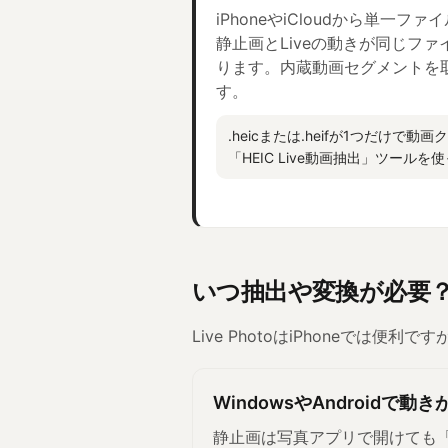
iPhoneやiCloudから単一フ
静止画とLiveの動きが同じフ
ります。内蔵動画セグメントを
す。
.heicまたは.heifが1つだけで
「HEIC Live動画抽出」ツール
いつ抽出や変換が必要
Live PhotoはiPhoneでは
WindowsやAndroidで
静止画は写真アプリで開けても