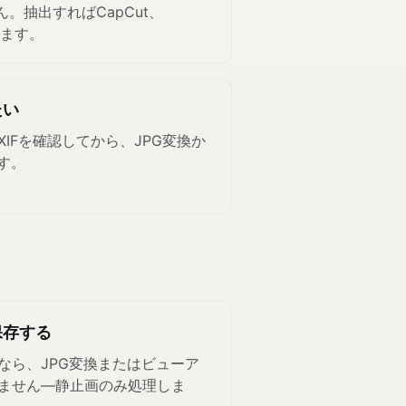
ん。抽出すればCapCut、
えます。
たい
XIFを確認してから、JPG変換か
ます。
保存する
なら、JPG変換またはビューア
ません—静止画のみ処理しま