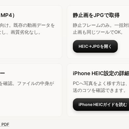
 MP4）
静止画をJPGで取得
IC向け。既存の動画データを
静止フレームのみ。一括対応。通
なし、画質劣化なし。
止画も同じツールでOK。
HEIC→JPGを開く
ー
iPhone HEIC設定の詳
Cを確認。ファイルの中身が
PCへ写真をよく移す方は、
送のコツを確認できます。
iPhone HEICガイドを読む
 PDF