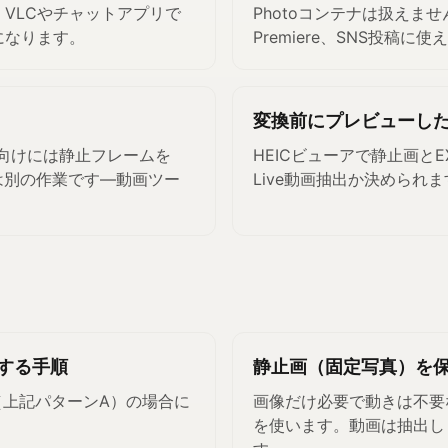
VLCやチャットアプリで
Photoコンテナは扱えませ
になります。
Premiere、SNS投稿に使
変換前にプレビューし
ト向けには静止フレームを
HEICビューアで静止画とE
は別の作業です—動画ツー
Live動画抽出か決められ
抽出する手順
静止画（固定写真）を
IF（上記パターンA）の場合に
画像だけ必要で動きは不要
を使います。動画は抽出し