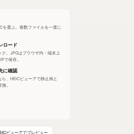
EICを選ぶ。複数ファイルを一度に
ンロード
ク。JPGはブラウザ内・端末上
IPで保存。
先に確認
ら、HEICビューアで静止画と
変換。
HEICビューアでプレビュー