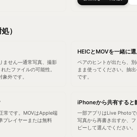
対処）
HEICとMOVを一緒に
がありません—通常写真、撮影
ペアのヒントが出たら、別
化されたファイルの可能性。
まま使ってください。抽出
は対象外です。
です。
？
iPhoneから共有する
は正常です。MOVはApple端
一部アプリはLive Pho
標準プレイヤーまたは無料
写真から再書き出すか、ファイル
ピーして選んでください。