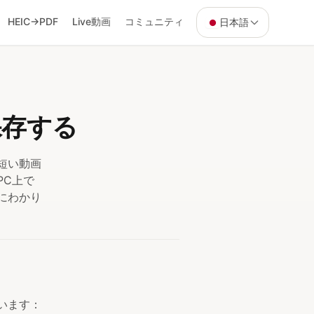
HEIC→PDF
Live動画
コミュニティ
日本語
保存する
「短い動画
PC上で
けにわかり
ています：