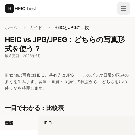
メインコンテンツへスキップ
HEIC
.best
H
メニ
ホーム
ガイド
HEICとJPGの比較
HEIC vs JPG/JPEG：どちらの写真形
式を使う？
最終更新：2026年6月
iPhoneの写真はHEIC、共有先はJPG——このズレが日常の悩みの
多くを生みます。容量・画質・互換性の観点から、どちらをいつ
使うかを整理します。
一目でわかる：比較表
機能
HEIC