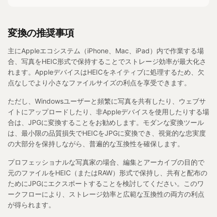
変換の推奨事項
主にAppleエコシステム（iPhone、Mac、iPad）内で作業する場
合、写真をHEIC形式で保持することでストレージ効率が最大化さ
れます。AppleデバイスはHEICをネイティブに処理するため、欠
点なしでより小さなファイルサイズの利点を享受できます。
ただし、Windowsユーザーと頻繁に写真を共有したり、ウェブサ
イトにアップロードしたり、非Appleデバイスを使用したりする場
合は、JPGに変換することをお勧めします。モダンな変換ツール
は、最小限の品質損失でHEICをJPGに変換でき、視覚的な忠実度
の大部分を保持しながら、普遍的な互換性を確保します。
プロフェッショナルな写真家の場合、編集とアーカイブの目的で
元のファイルをHEIC（またはRAW）形式で保持し、共有と配布の
ためにJPGにエクスポートすることを検討してください。このワ
ークフローにより、ストレージ効率と広範な互換性の両方の利点
が得られます。