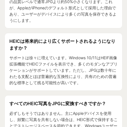
の品質レベルで通常JPGより約50%小さくなります。これ
が、AppleがiPhoneのデフォルト形式として採用した理由で
あり、ユーザーがデバイスにより多くの写真を保存できるよ
うにします。
HEICは将来的により広くサポートされるようになり
ますか？
サポートは徐々に増えています。Windows 10/11はHEIF画像
拡張機能でHEICファイルを表示でき、多くのモダンなアプリ
ケーションがサポートしています。ただし、JPGは数十年に
わたる支配とほぼ普遍的な互換性により、共有のための普遍
的な標準として残る可能性が高いです。
すべてのHEIC写真をJPGに変換すべきですか？
必ずしもそうではありません。主にAppleデバイスを使用
し、頻繁に写真を共有しない場合は、HEIC形式で保持するこ
とでストレージスペースを節約できます。Windowsユーザー