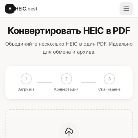
Перейти к основному содержимому
HEIC
.best
H
Откр
Конвертировать HEIC в PDF
Объединяйте несколько HEIC в один PDF. Идеально
для обмена и архива.
1
2
3
Загрузка
Конвертация
Скачивание