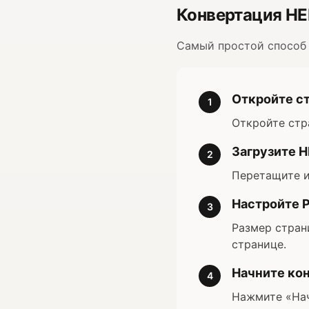
Конвертация HEI
Самый простой способ 
Откройте ст
1
Откройте стра
Загрузите H
2
Перетащите и
Настройте 
3
Размер страни
странице.
Начните ко
4
Нажмите «Нач