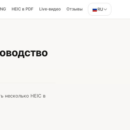
PNG
HEIC в PDF
Live-видео
Отзывы
RU
ководство
ь несколько HEIC в