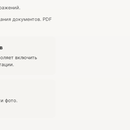
ражений.
дания документов. PDF
в
воляет включить
тации.
и фото.