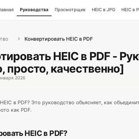
лавная
Руководства
Просмотрщик
HEIC в JPG
HEIC в 
тво
Конвертировать HEIC в PDF
тировать HEIC в PDF - Ру
, просто, качественно]
января 2026
HEIC в PDF? Это руководство объясняет, как объединит
ото как PDF.
ровать HEIC в PDF?