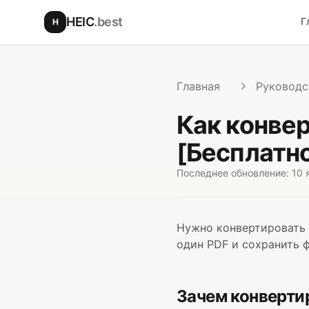
Перейти к основному содержимому
HEIC
.best
Г
H
Главная
Руководс
Как конвер
[Бесплатно
Последнее обновление: 10 
Нужно конвертировать 
один PDF и сохранить ф
Зачем конверти