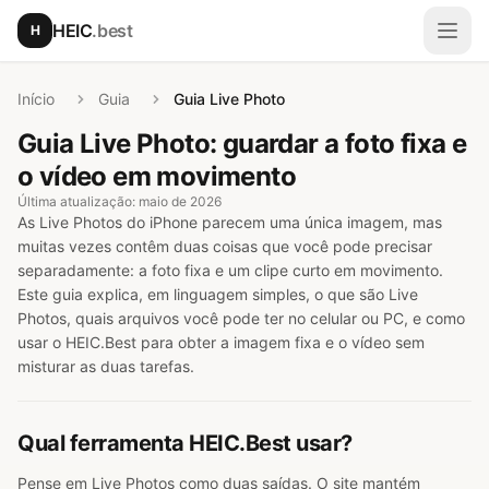
Ir para o conteúdo principal
HEIC
.best
H
Abri
Início
Guia
Guia Live Photo
Guia Live Photo: guardar a foto fixa e
o vídeo em movimento
Última atualização: maio de 2026
As Live Photos do iPhone parecem uma única imagem, mas
muitas vezes contêm duas coisas que você pode precisar
separadamente: a foto fixa e um clipe curto em movimento.
Este guia explica, em linguagem simples, o que são Live
Photos, quais arquivos você pode ter no celular ou PC, e como
usar o HEIC.Best para obter a imagem fixa e o vídeo sem
misturar as duas tarefas.
Qual ferramenta HEIC.Best usar?
Pense em Live Photos como duas saídas. O site mantém