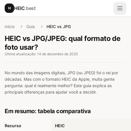
Ir para o conteúdo principal
HEIC
.best
H
Abri
Início
Guia
HEIC vs JPG
HEIC vs JPG/JPEG: qual formato de
foto usar?
Última atualização: 14 de dezembro de 2025
No mundo das imagens digitais, JPG (ou JPEG) foi o rei por
décadas. Mas com o formato HEIC da Apple, muita gente
pergunta: qual é realmente melhor? Este guia explica as
principais diferenças para ajudar você a decidir.
Em resumo: tabela comparativa
Recurso
HEIC