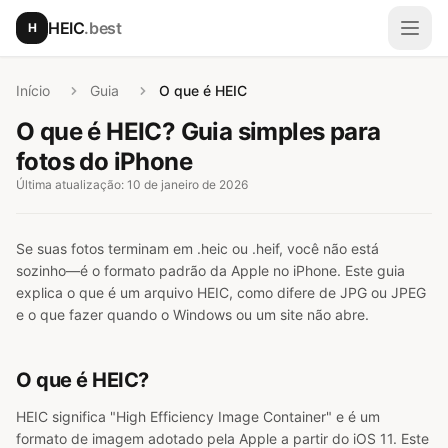
Ir para o conteúdo principal
HEIC
.best
H
Abri
Início
Guia
O que é HEIC
O que é HEIC? Guia simples para
fotos do iPhone
Última atualização: 10 de janeiro de 2026
Se suas fotos terminam em .heic ou .heif, você não está
sozinho—é o formato padrão da Apple no iPhone. Este guia
explica o que é um arquivo HEIC, como difere de JPG ou JPEG
e o que fazer quando o Windows ou um site não abre.
O que é HEIC?
HEIC significa "High Efficiency Image Container" e é um
formato de imagem adotado pela Apple a partir do iOS 11. Este