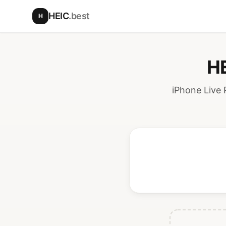
본문으로 건너뛰기
HEIC
.best
H
H
iPhone L