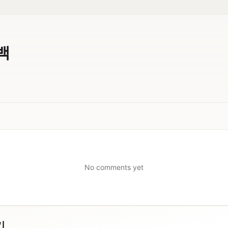
백
No comments yet
기