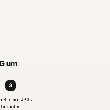
EG um
3
n Sie Ihre JPGs
herunter