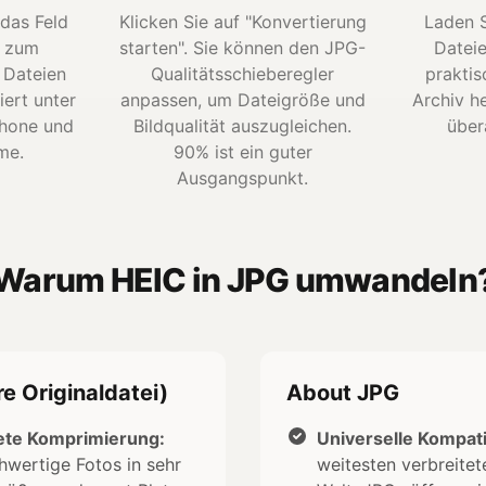
 das Feld
Klicken Sie auf "Konvertierung
Laden S
e zum
starten". Sie können den JPG-
Dateie
 Dateien
Qualitätsschieberegler
praktis
iert unter
anpassen, um Dateigröße und
Archiv he
Phone und
Bildqualität auszugleichen.
übera
me.
90% ist ein guter
Ausgangspunkt.
Warum HEIC in JPG umwandeln
e Originaldatei)
About JPG
te Komprimierung:
Universelle Kompatib
hwertige Fotos in sehr
weitesten verbreitet