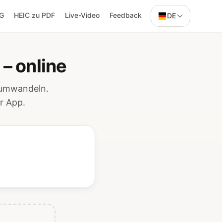
NG
HEIC zu PDF
Live-Video
Feedback
DE
– online
 umwandeln.
r App.