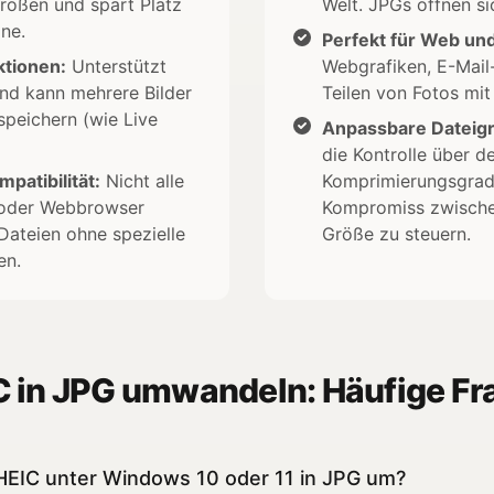
größen und spart Platz
Welt. JPGs öffnen sic
ne.
Perfekt für Web und
tionen:
Unterstützt
Webgrafiken, E-Mai
nd kann mehrere Bilder
Teilen von Fotos mit
 speichern (wie Live
Anpassbare Dateig
die Kontrolle über d
patibilität:
Nicht alle
Komprimierungsgrad
 oder Webbrowser
Kompromiss zwische
ateien ohne spezielle
Größe zu steuern.
en.
C in JPG umwandeln: Häufige Fr
HEIC unter Windows 10 oder 11 in JPG um?