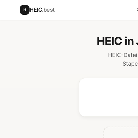
Zum Hauptinhalt springen
HEIC
.best
H
HEIC in
HEIC-Datei
Stape