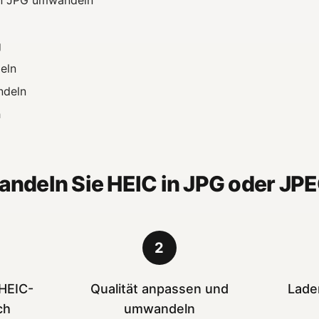
in JPG umwandeln
g
eln
ndeln
h
andeln Sie HEIC in JPG oder JP
2
 HEIC-
Qualität anpassen und
Lade
ch
umwandeln