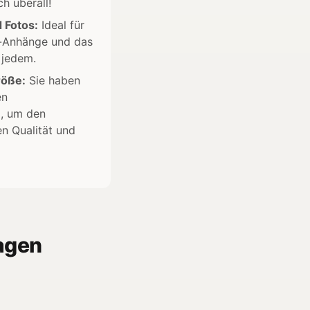
h überall!
 Fotos:
Ideal für
l-Anhänge und das
 jedem.
röße:
Sie haben
en
, um den
n Qualität und
agen