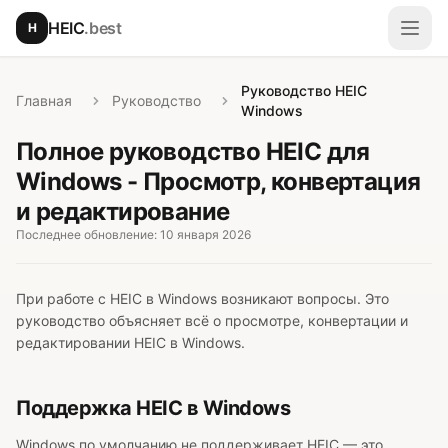
Перейти к основному содержимому
HEIC
.best
H
Откр
Руководство HEIC
Главная
Руководство
Windows
Полное руководство HEIC для
Windows - Просмотр, конвертация
и редактирование
Последнее обновление: 10 января 2026
При работе с HEIC в Windows возникают вопросы. Это
руководство объясняет всё о просмотре, конвертации и
редактировании HEIC в Windows.
Поддержка HEIC в Windows
Windows по умолчанию не поддерживает HEIC — это