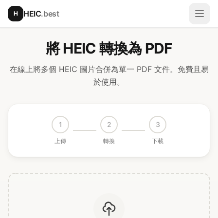
跳至主要內容
HEIC
.best
H
開啟
將 HEIC 轉換為 PDF
在線上將多個 HEIC 圖片合併為單一 PDF 文件。免費且易
於使用。
1
2
3
上傳
轉換
下載