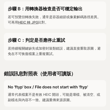
步驟 B：用轉換器檢查是否可穩定輸出
若可預覽但轉換失敗，通常是容器細節或像素解碼路徑差異。
可再用
HEIC 轉 JPG
比對。
步驟 C：判定是否應停止重試
若持續報關鍵缺失或加密封裝類錯誤，建議直接重取原圖，避
免在不可恢復檔案上重複嘗試。
錯誤訊息對照表（使用者可讀版）
No 'ftyp' box / File does not start with 'ftyp'
通常代表檔案不是有效 HEIC 開頭，可能是壞檔、被清空、或
副檔名與內容不一致。建議重傳來源原圖。