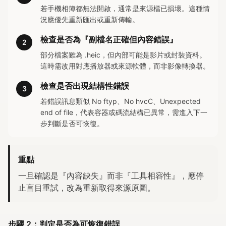
若手機相簿都無法開啟，通常是來源檔已損壞。這種情
況應優先重新匯出或重新傳輸。
檢查是否為『副檔名正確但內容錯誤』
2
部分檔案雖為 .heic，但內部可能是影片或封裝資料。
這時需改用對應播放器或來源軟體，而非影像轉換器。
檢查是否出現結構性錯誤
3
若錯誤訊息類似 No ftyp、No hvcC、Unexpected
end of file，代表容器或碼流結構已異常，需進入下一
步判斷是否可恢復。
重點
一旦確認是『內容缺失』而非『工具相容性』，應停
止盲目重試，改為重新取得來源原圖。
步驟 2：判定是否為可恢復錯誤