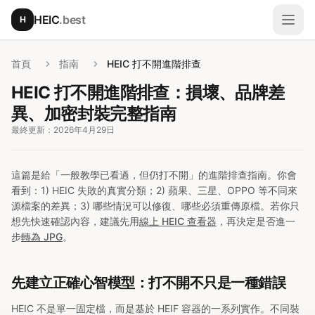
跳至主要內容
HEIC
.best
H
開啟
首頁
指南
HEIC 打不開進階排查
HEIC 打不開進階排查：損壞、品牌差
異、加密封裝完整指南
最終更新：2026年4月29日
這篇是給「一般教學已看過，但仍打不開」的進階排查指南。你會
看到：1) HEIC 失敗的真實分類；2) 蘋果、三星、OPPO 等不同來
源檔案的差異；3) 哪些情況可以修復、哪些必須重傳原檔。若你只
想先快速確認內容，建議先用
線上 HEIC 查看器
，再決定是否進一
步
轉為 JPG
。
先建立正確心智模型：打不開不只是一種錯誤
HEIC 不是單一固定檔，而是基於 HEIF 容器的一系列實作。不同裝