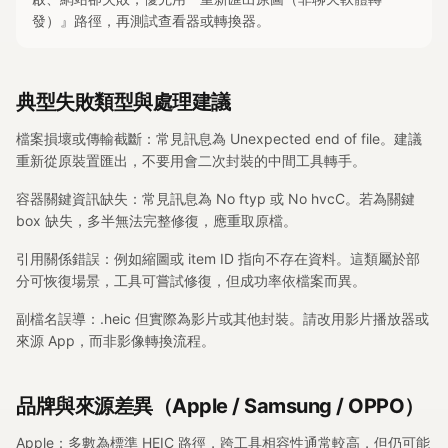
發）』路徑，再測試查看器或轉換器。
典型失敗類型與處理建議
檔案損壞或傳輸截斷：常見訊息為 Unexpected end of file。建議
重新從原裝置匯出，不要用會二次封裝的中間工具轉手。
容器關鍵資訊缺失：常見訊息為 No ftyp 或 No hvcC。若為關鍵
box 缺失，多半無法完整修復，應重取原檔。
引用關係錯誤：例如縮圖或 item ID 指向不存在資料。這類屬於部
分可恢復場景，工具可嘗試修復，但成功率依檔案而異。
副檔名誤導：.heic 但實際為影片或其他封裝。請改用影片播放器或
來源 App，而非影像轉換流程。
品牌與來源差異（Apple / Samsung / OPPO）
Apple：多數為標準 HEIC 路徑，跨工具相容性通常較高，但仍可能