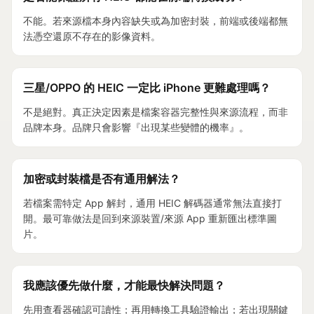
不能。若來源檔本身內容缺失或為加密封裝，前端或後端都無
法憑空還原不存在的影像資料。
三星/OPPO 的 HEIC 一定比 iPhone 更難處理嗎？
不是絕對。真正決定因素是檔案容器完整性與來源流程，而非
品牌本身。品牌只會影響『出現某些變體的機率』。
加密或封裝檔是否有通用解法？
若檔案需特定 App 解封，通用 HEIC 解碼器通常無法直接打
開。最可靠做法是回到來源裝置/來源 App 重新匯出標準圖
片。
我應該優先做什麼，才能最快解決問題？
先用
查看器
確認可讀性；再用
轉換工具
驗證輸出；若出現關鍵