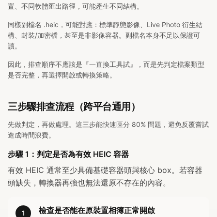
置、不同軟體匯出路徑，可能產生不同結構。
同樣副檔名 .heic，可能對應：標準靜態影像、Live Photo 衍生結
構、封裝/加密檔，甚至是非影像容器。副檔名本身不足以保證可
讀。
因此，排查順序不應該是『一直換工具試』，而是先判定檔案類型
是否完整，再選擇開啟或轉換策略。
三步驟排查流程（跨平台通用）
先做判定，再做處理。這三步能快速區分 80% 問題，避免反覆嘗試
造成時間浪費。
步驟 1：判定是否為有效 HEIC 容器
有效 HEIC 通常至少具備基礎容器頭與核心 box。若容器
頭缺失，轉換器再強也無法還原不存在的內容。
檢查是否能在原裝置相簿正常開啟
1