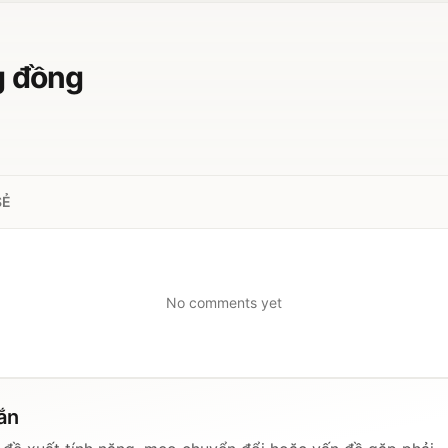
g đồng
SẺ
No comments yet
hắn