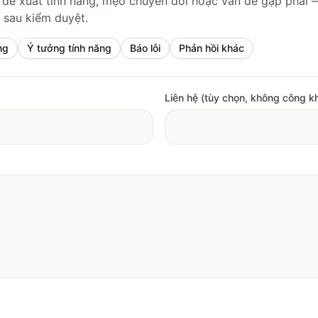
 đề xuất tính năng, mẹo chuyển đổi hoặc vấn đề gặp phải 
 sau kiểm duyệt.
ng
Ý tưởng tính năng
Báo lỗi
Phản hồi khác
Liên hệ (tùy chọn, không công kh