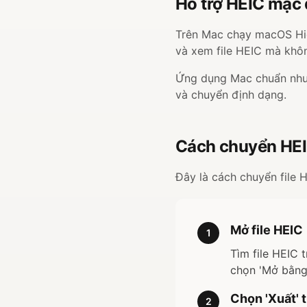
Hỗ trợ HEIC mặc 
Trên Mac chạy macOS High
và xem file HEIC mà khô
Ứng dụng Mac chuẩn như '
và chuyển định dạng.
Cách chuyển HEI
Đây là cách chuyển file
Mở file HEIC
1
Tìm file HEIC 
chọn 'Mở bằng'
Chọn 'Xuất' 
2