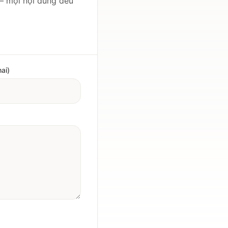
— mọi nội dung đều
ai)