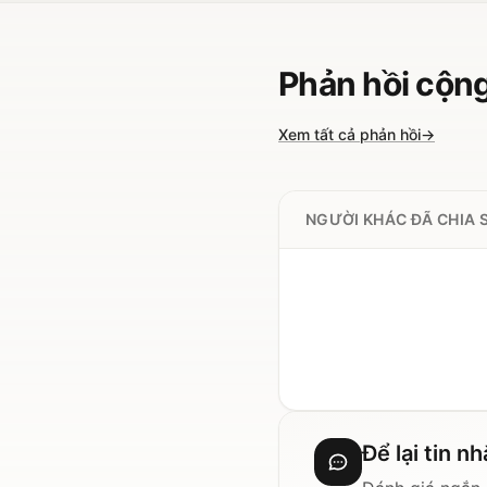
Phản hồi cộn
Xem tất cả phản hồi
→
NGƯỜI KHÁC ĐÃ CHIA 
Để lại tin n