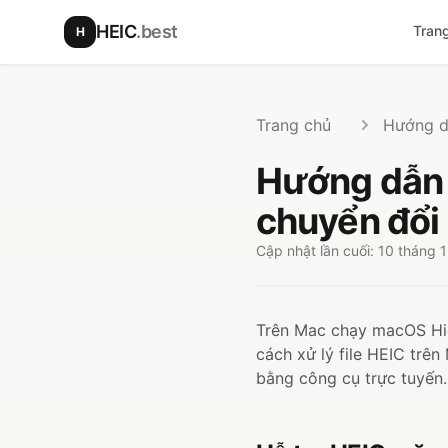
Chuyển đến nội dung chính
HEIC
.best
Tran
H
Trang chủ
Hướng 
Hướng dẫn 
chuyển đổi
Cập nhật lần cuối: 10 tháng
Trên Mac chạy macOS High
cách xử lý file HEIC tr
bằng công cụ trực tuyến.