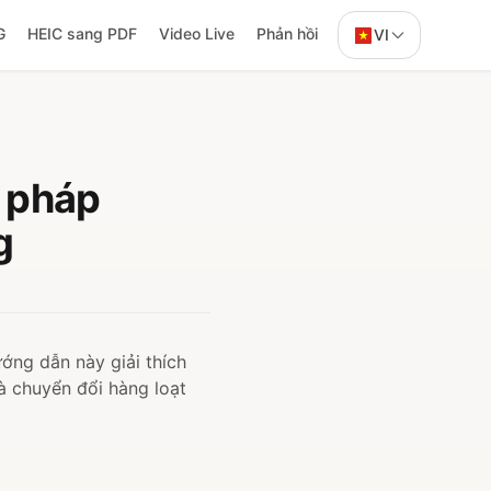
G
HEIC sang PDF
Video Live
Phản hồi
VI
 pháp
g
ớng dẫn này giải thích
à chuyển đổi hàng loạt