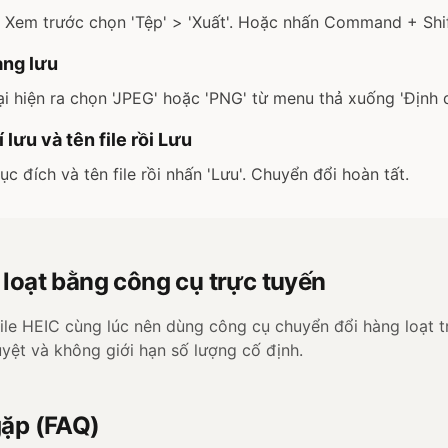
 Xem trước chọn 'Tệp' > 'Xuất'. Hoặc nhấn Command + Shif
ạng lưu
i hiện ra chọn 'JPEG' hoặc 'PNG' từ menu thả xuống 'Định 
í lưu và tên file rồi Lưu
c đích và tên file rồi nhấn 'Lưu'. Chuyển đổi hoàn tất.
loạt bằng công cụ trực tuyến
le HEIC cùng lúc nên dùng công cụ chuyển đổi hàng loạt t
uyệt và không giới hạn số lượng cố định.
gặp (FAQ)