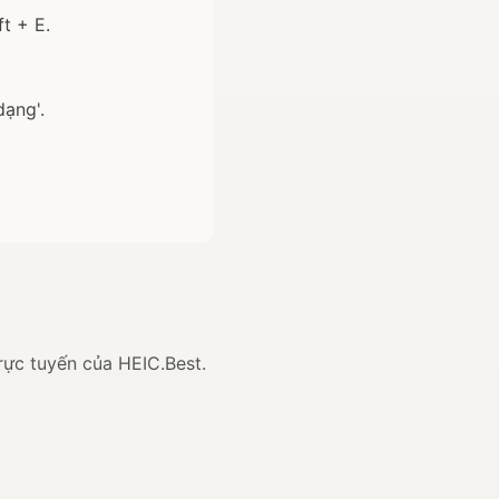
t + E.
dạng'.
rực tuyến của HEIC.Best.