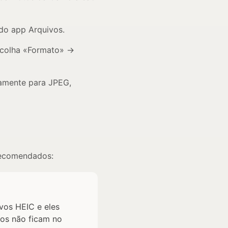
 do app Arquivos.
escolha «Formato» →
camente para JPEG,
 recomendados:
ivos HEIC e eles
vos não ficam no