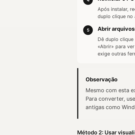
Após instalar, 
duplo clique no
Abrir arquivo
5
Dê duplo clique
«Abrir» para ve
exige outras fe
Observação
Mesmo com esta ext
Para converter, us
antigas como Wind
Método 2: Usar visual