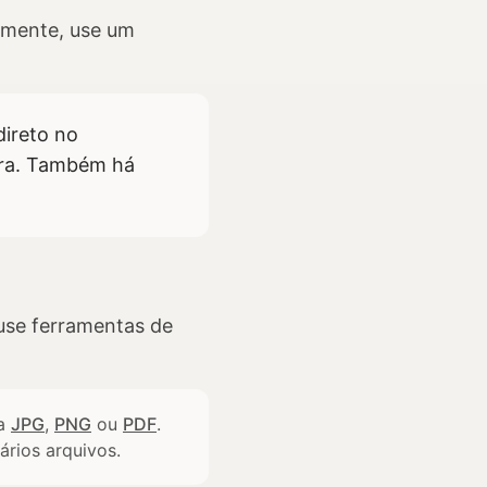
damente, use um
direto no
hora. Também há
use ferramentas de
ra
JPG
,
PNG
ou
PDF
.
ários arquivos.