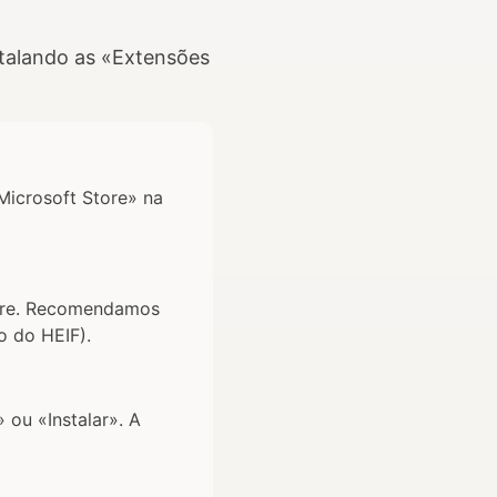
stalando as «Extensões
Microsoft Store» na
tore. Recomendamos
o do HEIF).
ou «Instalar». A