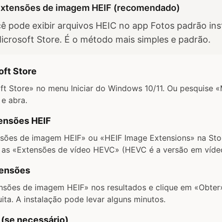
s extensões de imagem HEIF (recomendado)
ê pode exibir arquivos HEIC no app Fotos padrão in
crosoft Store. É o método mais simples e padrão.
oft Store
ft Store» no menu Iniciar do Windows 10/11. Ou pesquise «
 e abra.
ensões HEIF
nsões de imagem HEIF» ou «HEIF Image Extensions» na S
 as «Extensões de vídeo HEVC» (HEVC é a versão em víde
tensões
nsões de imagem HEIF» nos resultados e clique em «Obter» 
ita. A instalação pode levar alguns minutos.
 (se necessário)