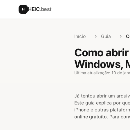
Ir para o conteúdo principal
HEIC
.best
H
Início
Guia
C
Como abrir 
Windows, M
Última atualização: 10 de jan
Já tentou abrir um arqu
Este guia explica por q
iPhone e outras platafor
online gratuito
. Para con