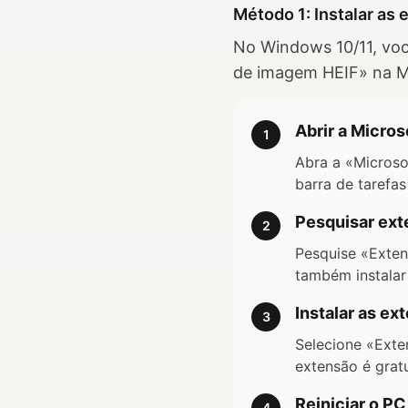
Método 1: Instalar a
No Windows 10/11, voc
de imagem HEIF» na Mi
Abrir a Micros
1
Abra a «Microso
barra de tarefas
Pesquisar ext
2
Pesquise «Exte
também instalar
Instalar as ex
3
Selecione «Exte
extensão é gratu
Reiniciar o PC
4