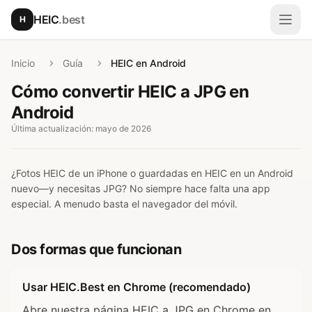
Saltar al contenido principal
HEIC
.best
H
Abri
Inicio
Guía
HEIC en Android
Cómo convertir HEIC a JPG en
Android
Última actualización: mayo de 2026
¿Fotos HEIC de un iPhone o guardadas en HEIC en un Android
nuevo—y necesitas JPG? No siempre hace falta una app
especial. A menudo basta el navegador del móvil.
Dos formas que funcionan
Usar HEIC.Best en Chrome (recomendado)
Abre nuestra página HEIC a JPG en Chrome en